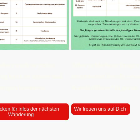
 einer noch so guten
Offen gebliebene Fragen
ng kann es immer mal
beantwortet der/die jewe
rungen kommen.
Wanderführer*in gerne.
icken für Infos der nächsten
Wir freuen uns auf Dich
Wanderung