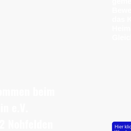
geme
Bewe
das 
Heima
Gleic
kommen beim
n e.V.
2 Nohfelden
Hier kli