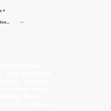
s
Wanderheft downloaden
rn ist für die
 eine sportliche
tigung, Andere
n es lieber etwas
tlicher. Eins
n beide Gruppen