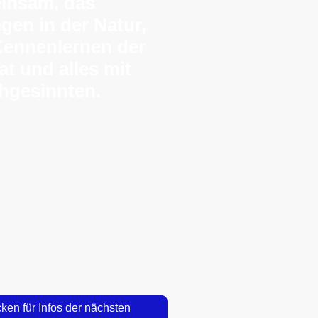
insam, das
gen in der Natur,
Kennenlernen der
t und alles mit
hgesinnten.
cken für Infos der nächsten