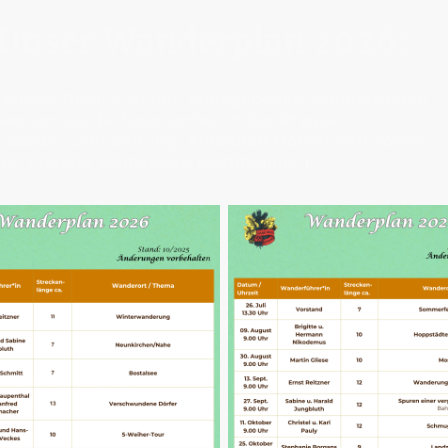
Unser Wanderplan 2026:
Nähere Details zu den angegebenen Wanderungen
werden ca. 14 Tage vorher in der Presse
(Saarbrücker Zeitung, Amtsblatt Nohfelden) sowie
auf unserer Homepage veröffentlicht.