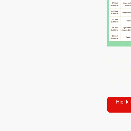
Auch bei
Vorplanu
zu Ände
Hier kl