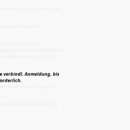
n Nohfelden zur gemeinsamen
rd eine verkürzte
 rund um die Orte
wechseln sich mit idyllischen
ge Amtshäuser sorgen für
ne verbindl. Anmeldung, bis
orderlich.
meinschaftswanderung mit
hen Wanderabzeichens, für