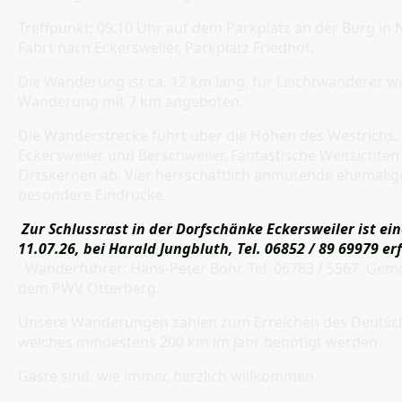
Treffpunkt: 09.10 Uhr auf dem Parkplatz an der Burg i
Fahrt nach Eckersweiler, Parkplatz Friedhof.
Die Wanderung ist ca. 12 km lang, für Leichtwanderer wi
Wanderung mit 7 km angeboten.
Die Wanderstrecke führt über die Höhen des Westrichs,
Eckersweiler und Berschweiler. Fantastische Weitsichten 
Ortskernen ab. Vier herrschaftlich anmutende ehemali
besondere Eindrücke.
Zur Schlussrast in der Dorfschänke Eckersweiler ist ei
11.07.26, bei Harald Jungbluth, Tel. 06852 / 89 69979 erf
Wanderführer: Hans-Peter Bohr, Tel. 06783 / 5567. Ge
dem PWV Otterberg.
Unsere Wanderungen zählen zum Erreichen des Deutsc
welches mindestens 200 km im Jahr benötigt werden.
Gäste sind, wie immer, herzlich willkommen.